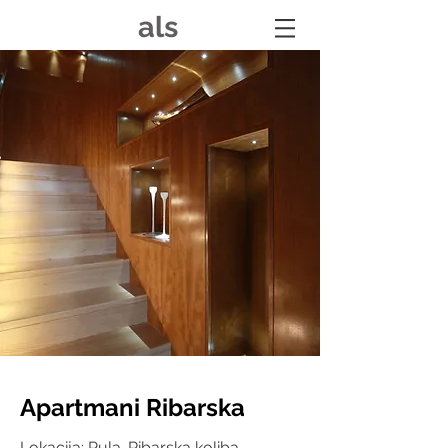
als
Apartmani Ribarska
Lokacija: Pula-Ribarska koliba