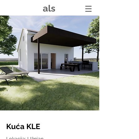
als
Kuća KLE
Lokacija: LIžnjan