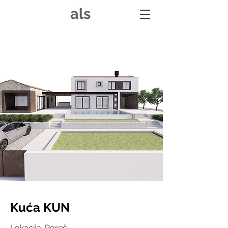
als
Kuća KUN
Lokacija: Poreč