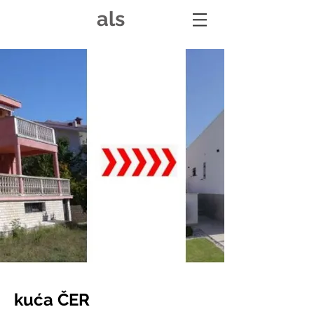
als
kuća ČER