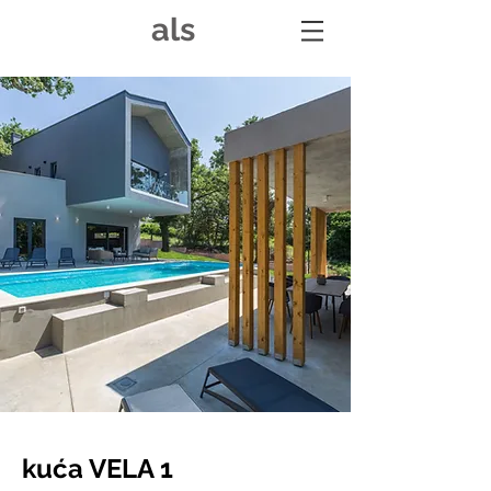
als
kuća VELA 1